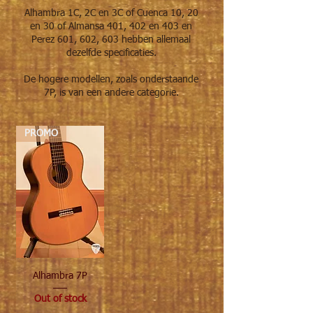
Alhambra 1C, 2C en 3C of Cuenca 10, 20
en 30 of Almansa 401, 402 en 403 en
Perez 601, 602, 603 hebben allemaal
dezelfde specificaties.
De hogere modellen, zoals onderstaande
7P, is van een andere categorie.
PROMO
Alhambra 7P
Out of stock