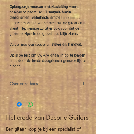
Opbergzakje vooraan met ritssluiting
voor de
boekjes of partituren,
2 soepele brede
draagriemen
,
veiligheidsriempje
binnenin de
gitaarhoes om te voorkomen dat de gitaar eruit
vliegt. Het riempje zorgt er ook voor dat de
gitaar steviger in de gitaarhoes blijft zitten.
Verder nog een soepel en
stevig dik handvat.
Dit is perfect om uw 4/4 gitaar in op te bergen
en is door de brede draagriemen gemakkelijk te
dragen.
Over deze hoes:
Hoes voor een klassieke gitaar.
4/4 model
Opbergzak met ritssluiting voor
boekje/partituren.
Het credo van Decorte Guitars
2 soepele en brede draagriemen om op
de rug te dragen.
Veiligheidsriempje binnenin de hoes.
Een gitaar koop je bij een specialist of
Perfect om een beginnersgitaar te