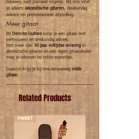
bouwer, niet zomaar ergens. Bij ons vind
beschermen en te dragen.
je alleen
akoestische gitaren
, deskundig
advies en professionele afstelling.
Meer gitaar
Bij
Decorte Guitars
koop je een gitaar met
vertrouwen én deskundig advies.
Met meer dan
30 jaar voltijdse ervaring
in
akoestische gitaren en een eigen gitaaratelier
mag je rekenen op echte expertise.
Daarom krijg je bij ons simpelweg
méér
gitaar.
Related Products
PAKKET
PAKKET