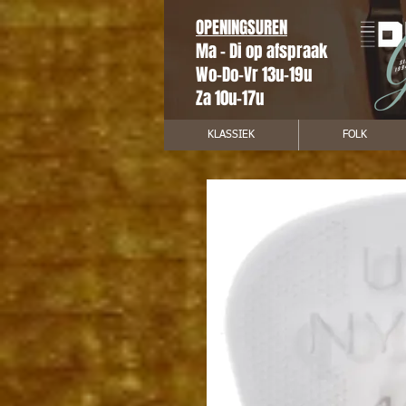
OPENINGSUREN
Ma - Di op afspraak
Wo-Do-Vr 13u-19u
Za 10u-17u
KLASSIEK
FOLK