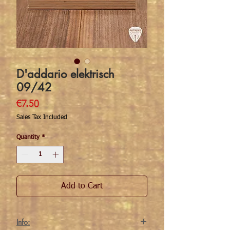
D'addario elektrisch
09/42
Price
€7.50
Sales Tax Included
Quantity
*
Add to Cart
Info: