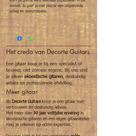
Kom ze gerust eens allemaal uitproberen in de
winkel. Ik geef je met plezier een uitgebreide
uitleg en demonstratie.
Het credo van Decorte Guitars
Een gitaar koop je bij een specialist of
bouwer, niet zomaar ergens. Bij ons vind
je alleen
akoestische gitaren
, deskundig
advies en professionele afstelling.
Meer gitaar
Bij
Decorte Guitars
koop je een gitaar met
vertrouwen én deskundig advies.
Met meer dan
30 jaar voltijdse ervaring
in
akoestische gitaren en een eigen gitaaratelier
mag je rekenen op echte expertise.