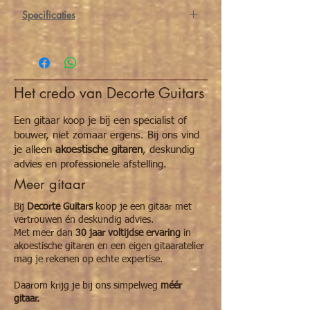
Specificaties
Bovenblad
Massief Vuren
Rug en
Triplex Ziricote
zijwanden
met randinleg
Het credo van Decorte Guitars
Hals
Mahonie
Een gitaar koop je bij een specialist of
bouwer, niet zomaar ergens. Bij ons vind
Toets
Indische
je alleen
akoestische gitaren
, deskundig
Palissander
advies en professionele afstelling.
Meer gitaar
Fretten
19 plecked
Bij
Decorte Guitars
koop je een gitaar met
Topkam/kambeen
Been
vertrouwen én deskundig advies.
Met meer dan
30 jaar voltijdse ervaring
in
Topkam
51 mm
akoestische gitaren en een eigen gitaaratelier
mag je rekenen op echte expertise.
12de fret
62 mm
Daarom krijg je bij ons simpelweg
méér
Snaarlengte
650 mm
gitaar.