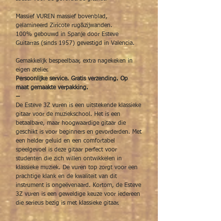
Massief VUREN massief bovenblad,
gelamineerd Ziricote rug&zijwanden.
100% gebouwd in Spanje door Esteve
Guitarras (sinds 1957) gevestigd in Valencia.
Gemakkelijk bespeelbaar, extra nagekeken in
eigen atelier.
Persoonlijke service. Gratis verzending. Op
maat gemaakte verpakking.
--
De Esteve 3Z vuren is een uitstekende klassieke
gitaar voor de muziekschool. Het is een
betaalbare, maar hoogwaardige gitaar die
geschikt is voor beginners en gevorderden. Met
een helder geluid en een comfortabel
speelgevoel is deze gitaar perfect voor
studenten die zich willen ontwikkelen in
klassieke muziek. De vuren top zorgt voor een
prachtige klank en de kwaliteit van dit
instrument is ongeëvenaard. Kortom, de Esteve
3Z vuren is een geweldige keuze voor iedereen
die serieus bezig is met klassieke gitaar.