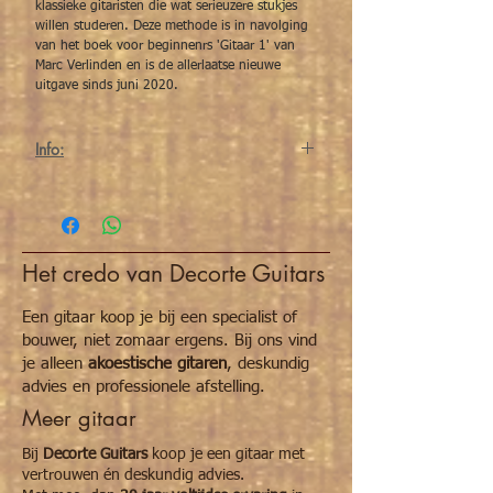
klassieke gitaristen die wat serieuzere stukjes
willen studeren. Deze methode is in navolging
van het boek voor beginnenrs 'Gitaar 1' van
Marc Verlinden en is de allerlaatse nieuwe
uitgave sinds juni 2020.
Info:
Titel:
Gitaar 2 Gaandeweg
meer vaardigheden
Auteur:
Marc N. Verlinden
Het credo van Decorte Guitars
Taal:
Nederlands
Een gitaar koop je bij een specialist of
bouwer, niet zomaar ergens. Bij ons vind
Uitgave:
2020, 4de druk
je alleen
akoestische gitaren
, deskundig
advies en professionele afstelling.
Beperkte
nee
Meer gitaar
oplage:
Bij
Decorte Guitars
koop je een gitaar met
Foto's:
zwart-wit
vertrouwen én deskundig advies.