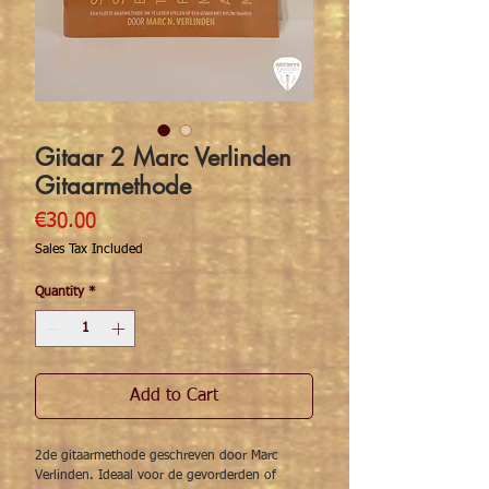
Gitaar 2 Marc Verlinden
Gitaarmethode
Price
€30.00
Sales Tax Included
Quantity
*
Add to Cart
2de gitaarmethode geschreven door Marc
Verlinden. Ideaal voor de gevorderden of