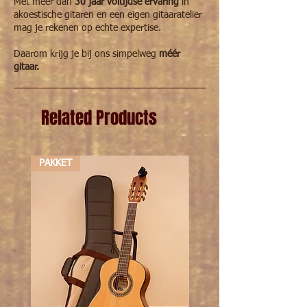
Met meer dan
30 jaar voltijdse ervaring
in
Kaft:
zacht
akoestische gitaren en een eigen gitaaratelier
mag je rekenen op echte expertise.
Afmetingen:
30,5 cm X 23 cm
Daarom krijg je bij ons simpelweg
méér
Aantal
96
gitaar.
pagina's:
Extra:
apart youtube kanaal
Related Products
PAKKET
PAKKET