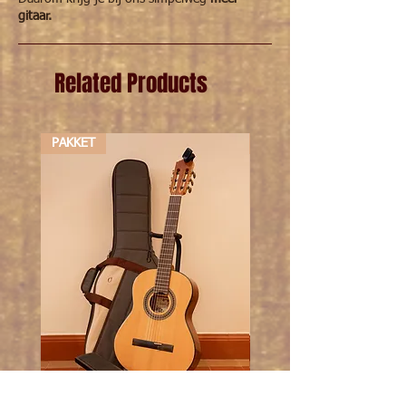
gitaar.
Related Products
PAKKET
PAKKET