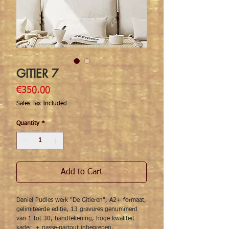
GITIER 7
Price
€350.00
Sales Tax Included
Quantity
*
Add to Cart
Daniel Pudles werk "De Gitieren", A2+ formaat,
gelimiteerde editie, 13 gravures genummerd
van 1 tot 30, handtekening, hoge kwaliteit
kader + passe-partout inbegrepen.