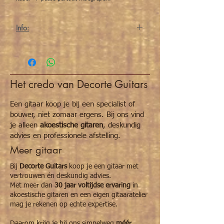
Info:
Voor alle info over deze illustratie/gravure
zie
Daniel Pudles
pagina.
Het credo van Decorte Guitars
Een gitaar koop je bij een specialist of
bouwer, niet zomaar ergens. Bij ons vind
je alleen
akoestische gitaren
, deskundig
advies en professionele afstelling.
Meer gitaar
Bij
Decorte Guitars
koop je een gitaar met
vertrouwen én deskundig advies.
Met meer dan
30 jaar voltijdse ervaring
in
akoestische gitaren en een eigen gitaaratelier
mag je rekenen op echte expertise.
Daarom krijg je bij ons simpelweg
méér