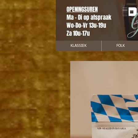
OPENINGSUREN
Ma - Di op afspraak
Wo-Do-Vr 13u-19u
Za 10u-17u
KLASSIEK
FOLK