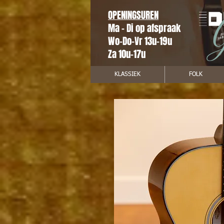
OPENINGSUREN
Ma - Di op afspraak
Wo-Do-Vr 13u-19u
Za 10u-17u
KLASSIEK
FOLK