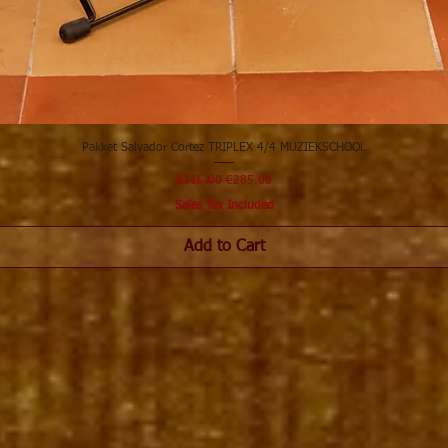
Pakket Salvador Cortez TRIPLEX 4/4 MUZIEKSCHOOL
Regular Price
Sale Price
€315.00
€285.00
Sales Tax Included
Add to Cart