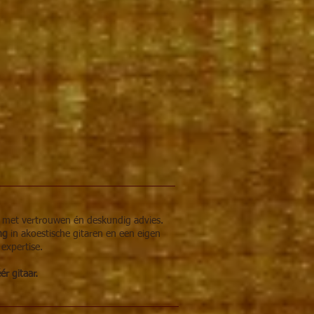
r met vertrouwen én deskundig advies.
ing
in akoestische gitaren en een eigen
 expertise.
r gitaar.