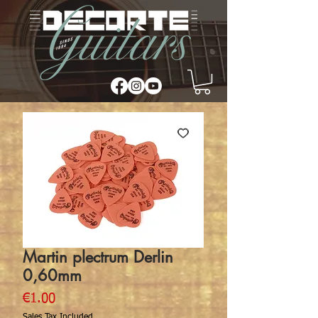
Martin plectrum Derlin
0,60mm
Price
€1.00
Sales Tax Included