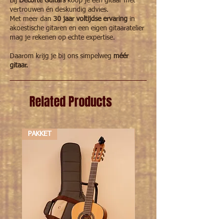
Bij
Decorte Guitars
koop je een gitaar met
vertrouwen én deskundig advies.
Met meer dan
30 jaar voltijdse ervaring
in
akoestische gitaren en een eigen gitaaratelier
mag je rekenen op echte expertise.
Daarom krijg je bij ons simpelweg
méér
gitaar.
Related Products
PAKKET
PAKKET