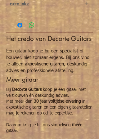
extra info:
Deze klassieke gitaar van het merk
'Martinez'
wordt geproduceerd in dezelfde
fabriek in China als de Salvador Cortez.
Martinez Model 48C
is
volledig in hoogglans
Het credo van Decorte Guitars
afgewerkt,
speelt gemakkelijk
, heeft een
regelbare hals
(truss-rod of verstelstang),
mooi afgewerkte kop
met
goed
Een gitaar koop je bij een specialist of
draaiende mechanieken
en
klinkt
, zoals elke
bouwer, niet zomaar ergens. Bij ons vind
klassieke gitaar met een volledig massief
je alleen
akoestische gitaren
, deskundig
cederen bovenblad,
warm en vol.
Absolute
advies en professionele afstelling.
aanrader voor de muziekschool.
Meer gitaar
De kleinere modellen van Martinez zijn
Bij
Decorte Guitars
koop je een gitaar met
populair, de
1/2 model Bambino)
en
3/4
vertrouwen én deskundig advies.
gitaren (Junior)
, zijn prijs/kwaliteit perfect
Met meer dan
30 jaar voltijdse ervaring
in
om te starten aan de muziekschool.
akoestische gitaren en een eigen gitaaratelier
Extra tip:
mag je rekenen op echte expertise.
Elke leerkracht aan de muziekschool of
academie vindt het belangrijk dat
Daarom krijg je bij ons simpelweg
méér
een beginners klassieke gitaar een '
massief
'
gitaar.
bovenblad heeft en
geen 'triplex' bovenblad
.
Dit is absoluut het minimum!