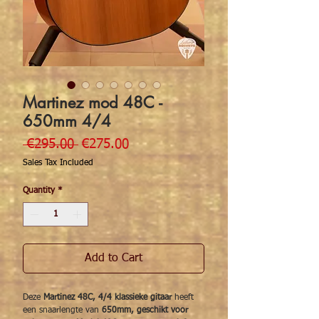
Martinez mod 48C -
650mm 4/4
Regular Price
Sale Price
 €295.00 
€275.00
Sales Tax Included
Quantity
*
Add to Cart
Deze
Martinez 48C, 4/4 klassieke gitaar
heeft
een snaarlengte van
650mm, geschikt voor