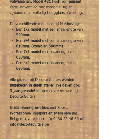
volwassenen. Model 48C
heeft een
massief
ceder bovenblad met mahonie rug en
zijwanden en volledig hoogglans afwerking.
De verschillende modellen bij Martinez zijn:
Een
1/2 model
met een snaarlengte van
520mm.
Een
3/4 model
met een snaarlengte van
610mm. (voordien 580mm)
Een
7/8 model
met snaarlengte van
630mm.
Een
4/4
model met snaarlengte van
650mm.
Alle gitaren bij Decorte Guitars
worden
nagekeken in eigen atelier
. We geven ook
3 jaar garantie!
Koop met vertrouwen bij
Decorte Guitars.
Gratis levering aan huis
met Bpost.
Professioneel ingepakt en snelle levering.
Bel gerust voor meer info 0486 28 46 66 of
info@decorteguitars.be