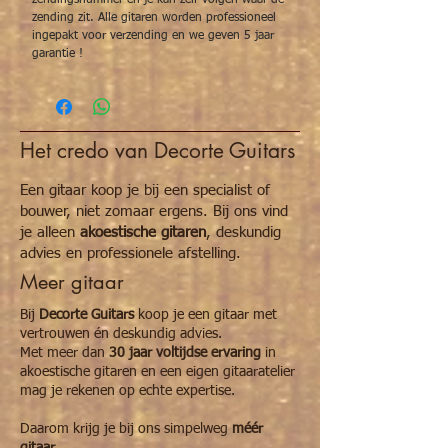
zendingsnummer en je kan zelf volgen waar de
zending zit. Alle gitaren worden professioneel
ingepakt voor verzending en we geven 5 jaar
garantie !
Het credo van Decorte Guitars
Een gitaar koop je bij een specialist of
bouwer, niet zomaar ergens. Bij ons vind
je alleen
akoestische gitaren
, deskundig
advies en professionele afstelling.
Meer gitaar
Bij
Decorte Guitars
koop je een gitaar met
vertrouwen én deskundig advies.
Met meer dan
30 jaar voltijdse ervaring
in
akoestische gitaren en een eigen gitaaratelier
mag je rekenen op echte expertise.
Daarom krijg je bij ons simpelweg
méér