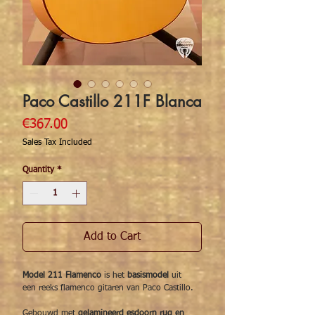
Paco Castillo 211F Blanca
Price
€367.00
Sales Tax Included
Quantity
*
Add to Cart
Model 211 Flamenco
is het
basismodel
uit
een reeks flamenco gitaren van Paco Castillo.
Gebouwd met
gelamineerd esdoorn rug en