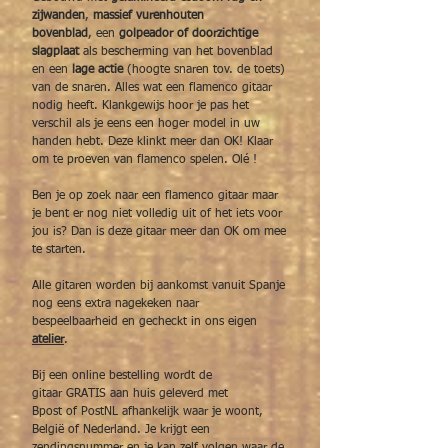
zijwanden
,
massief vurenhouten
bovenblad
, een
golpeador of doorzichtige
slagplaat
als bescherming van het bovenblad
en een
lage actie
(hoogte snaren tov. de toets)
van de snaren. Alles wat een flamenco gitaar
nodig heeft. Klankgewijs hoor je pas het
verschil als je eens een hoger model in uw
handen hebt. Deze klinkt meer dan OK! Klaar
om te proeven van flamenco spelen. Olé !
Ben je op zoek naar een flamenco gitaar maar
je bent er nog niet volledig uit of het iets voor
jou is? Dan is deze gitaar meer dan OK om mee
te starten.
Alle gitaren worden bij aankomst vanuit Spanje
nog eens extra nagekeken naar
bespeelbaarheid en gecheckt in ons eigen
atelier
.
Bij een online bestelling wordt de
gitaar GRATIS aan huis geleverd met
Bpost of PostNL afhankelijk waar je woont,
België of Nederland. Je krijgt een