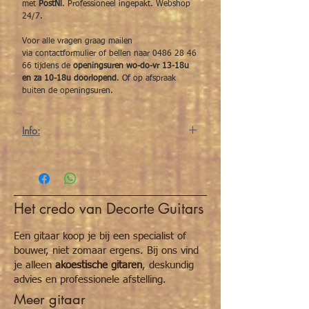
met
PostNl
. Professioneel ingepakt. Webshop
24/7.
Voor alle vragen graag mailen
via contactformulier of bellen naar 0486 28 46
66 tijdens de
openingsuren wo-do-vr 13-18u
en za 10-18u doorlopend
. Of op afspraak
buiten de openingsuren.
Info:
Deze ultra lichte capo van d'Addario
Planetwaves met een
radius curve
, ideaal
voor een
folkgitaar
. Werkt met schroefdraad
en kan vliegensvlug verplaatst worden. Qua
Het credo van Decorte Guitars
design en grote is die veel kleiner en
eleganter dan de capo's met een
veersysteem. Beschadigd absoluut niets van
Een gitaar koop je bij een specialist of
uw hals door de rubber die aan de capo
bouwer, niet zomaar ergens. Bij ons vind
vastzit. Onverslijtbaar!
je alleen
akoestische gitaren
, deskundig
advies en professionele afstelling.
Meer gitaar