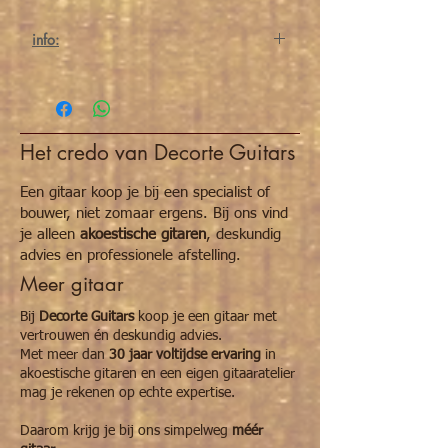
info:
Meten is weten! is een oude wijsheid. Koop
om te beginnen eerst een digitale
vochtigheidsmeter of humidifier aan
alvorens een specifieke humidifier aan te
Het credo van Decorte Guitars
schaffen. Deze humidifier van Oasis is
perfect hiervoor.
Een gitaar koop je bij een specialist of
Bescherm uw akoestisch
bouwer, niet zomaar ergens. Bij ons vind
instrument optimaal tegen droogte met een
je alleen
akoestische gitaren
, deskundig
Oasis
humidifier of luchtbevochtiger.
Vooral
advies en professionele afstelling.
wanneer koning winter heerst en het begint
Meer gitaar
te vriezen is het goed om de
luchtvochtigheid in uw oefenruimte wat in
Bij
Decorte Guitars
koop je een gitaar met
de gaten te houden.
vertrouwen én deskundig advies.
Ideaal tussen de 45% en 55% RV
. Hierbij
Met meer dan
30 jaar voltijdse ervaring
in
hoef je je geen zorgen te maken. Uw
akoestische gitaren en een eigen gitaaratelier
instrument is veilig en vrij van barsten en
mag je rekenen op echte expertise.
onnodige kosten.
Tussen de 45% en 25% RV: Tijd om in te
Daarom krijg je bij ons simpelweg
méér
grijpen!