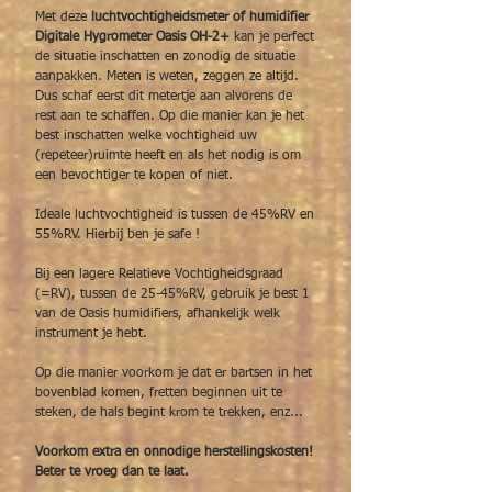
Met deze
luchtvochtigheidsmeter of humidifier
Digitale Hygrometer Oasis OH-2+
kan je perfect
de situatie inschatten en zonodig de situatie
aanpakken. Meten is weten, zeggen ze altijd.
Dus schaf eerst dit metertje aan alvorens de
rest aan te schaffen. Op die manier kan je het
best inschatten welke vochtigheid uw
(repeteer)ruimte heeft en als het nodig is om
een bevochtiger te kopen of niet.
Ideale luchtvochtigheid is tussen de 45%RV en
55%RV. Hierbij ben je safe !
Bij een lagere Relatieve Vochtigheidsgraad
(=RV), tussen de 25-45%RV, gebruik je best 1
van de Oasis humidifiers, afhankelijk welk
instrument je hebt.
Op die manier voorkom je dat er bartsen in het
bovenblad komen, fretten beginnen uit te
steken, de hals begint krom te trekken, enz...
Voorkom extra en onnodige herstellingskosten!
Beter te vroeg dan te laat.