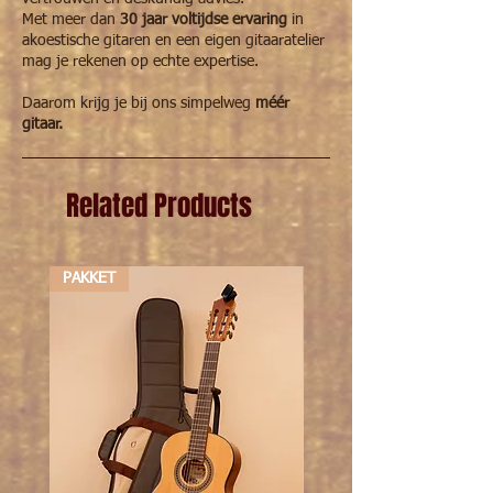
preventing corrosive moisture from
Met meer dan
30 jaar voltijdse ervaring
in
contacting the core of these nickel and lead
akoestische gitaren en een eigen gitaaratelier
free strings.
mag je rekenen op echte expertise.
Daarom krijg je bij ons simpelweg
méér
gitaar.
Related Products
PAKKET
PAKKET