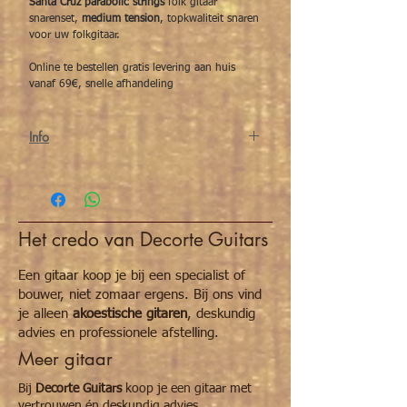
Santa Cruz parabolic strings
folk gitaar
snarenset,
medium tension
, topkwaliteit snaren
voor uw folkgitaar.
Online te bestellen gratis levering aan huis
vanaf 69€, snelle afhandeling
Info
Santa Cruz Strings are engineered to do
what others cannot, to put the exact tension
on each individual string to create the
appropriate download pressure. These
Het credo van Decorte Guitars
calculated tensions determine the optimal
relative volume between strings, or EQ, for
your instrument. Santa Cruz Strings require
Een gitaar koop je bij een specialist of
precise core to wrap ratios and precision fit
bouwer, niet zomaar ergens. Bij ons vind
and finish for unprecedented tolerances of
je alleen
akoestische gitaren
, deskundig
one half of one thousandths of an inch. This
advies en professionele afstelling.
accurately determines the tension/volume of
Meer gitaar
each string to the exact EQ that your guitar
was designed for. State of the art metallurgy
Bij
Decorte Guitars
koop je een gitaar met
and micro-coating assures long life by
vertrouwen én deskundig advies.