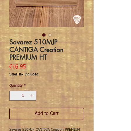
Savarez 510MJP
CANTIGA Creation
PREMIUM HT
Price
€16.95
Sales Tax Included
Quantity
*
Add to Cart
Savarez 510MJP CANTIGA Creation PREMIUM