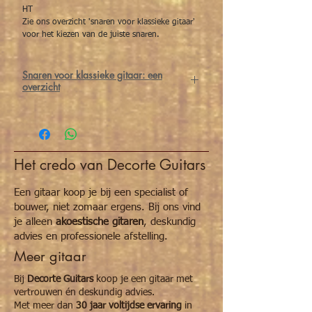
HT
Zie ons overzicht 'snaren voor klassieke gitaar'
voor het kiezen van de juiste snaren.
Snaren voor klassieke gitaar: een
overzicht
De juiste snaren maken een wereld van
verschil voor klassieke gitaristen. Bij het
kiezen van snaren spelen materiaal en
spanning een belangrijke rol.
Het credo van Decorte Guitars
Voor de
melodiesnaren
(G-b-e’) heb je
keuze uit
nylon
(New Cristal)
of
carbon
(Alliance) snaren. Wat
Een gitaar koop je bij een specialist of
de
bassnaren
(E-A-D) betreft heb je keuze
bouwer, niet zomaar ergens. Bij ons vind
uit
HT Classic
,
Corum
,
Cantiga
en
Cantiga
je alleen
akoestische gitaren
, deskundig
premium
snaren.
advies en professionele afstelling.
Tot slot heb je per set snaren keuze uit
3
Meer gitaar
soorten spanningen
:
normal tension
,
hard
tension
of
mixed tension
.
Bij
Decorte Guitars
koop je een gitaar met
1. Eerste keuze: welke melodiesnaren (G-b-
vertrouwen én deskundig advies.
e’) wil je gebruiken?
Met meer dan
30 jaar voltijdse ervaring
in
Alliance (carbon):
geeft een heldere,