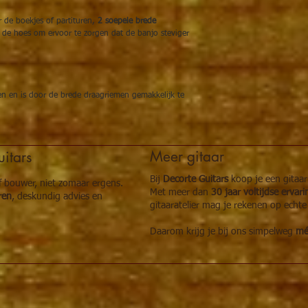
 de boekjes of partituren,
2 soepele brede
de hoes om ervoor te zorgen dat de banjo steviger
en en is door de brede draagriemen gemakkelijk te
Meer gitaar
itars
Bij
Decorte Guitars
koop je een gitaa
of bouwer, niet zomaar ergens.
Met meer dan
30 jaar voltijdse ervar
ren
, deskundig advies en
gitaaratelier mag je rekenen op echte
Daarom krijg je bij ons simpelweg
méé