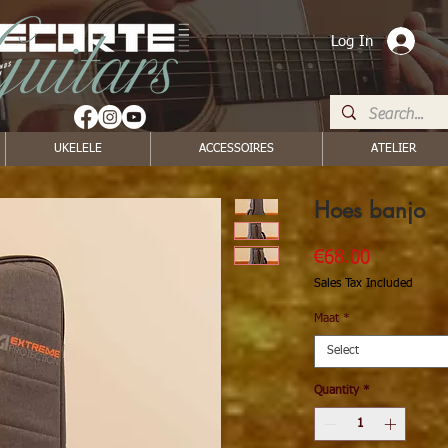
Log In
UKELELE
ACCESSOIRES
ATELIER
Hoes banjo
Price
€68.00
Sales Tax Included
Maat
*
Select
Quantity
*