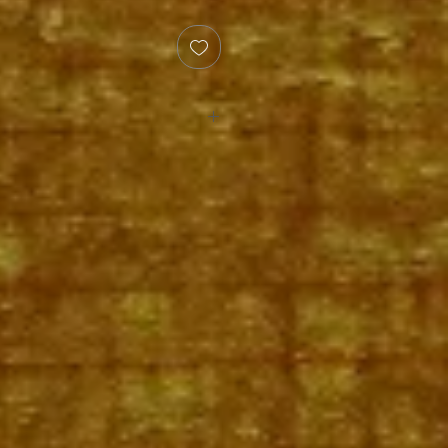
uiting voor boekje/partituren.
 draagriemen om op de rug te dragen.
binnenin de hoes.
jo te beschermen en te dragen.