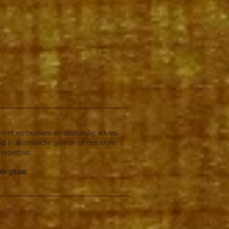
r met vertrouwen én deskundig advies.
ing
in akoestische gitaren en een eigen
 expertise.
r gitaar.