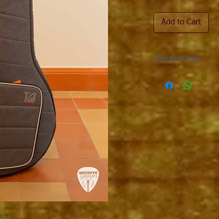
Add to Cart
Over deze hoes:
Hoes voor banjo
Opbergzak met ritssl
2 soepele en brede
Veiligheidsriempje 
Perfect om een ban
08cm)