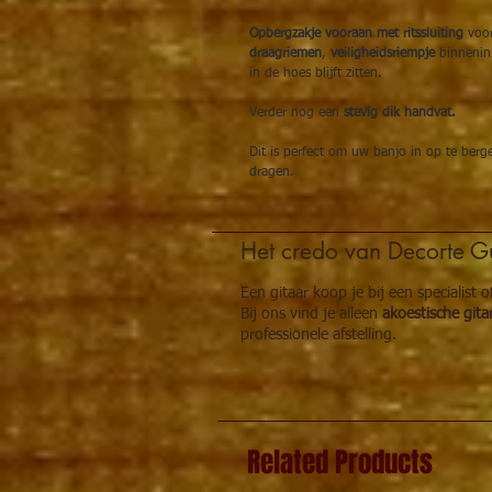
Opbergzakje vooraan met ritssluiting
voor
draagriemen
,
veiligheidsriempje
binnenin 
in de hoes blijft zitten.
Verder nog een
stevig dik handvat.
Dit is perfect om uw banjo in op te berg
dragen.
Het credo van Decorte Gu
Een gitaar koop je bij een specialist 
Bij ons vind je alleen
akoestische gita
professionele afstelling.
Related Products