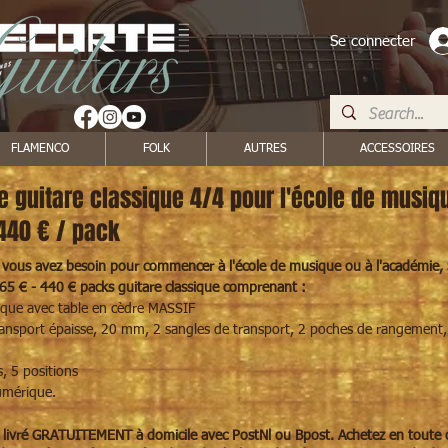
Se connecter
FLAMENCO
FOLK
AUTRES
ACCESSOIRES
e guitare classique 4/4 pour l'école de musiq
 440 € / pack
t vous avez besoin pour commencer à l'école de musique ou à l'académ
65 € - 440 € packs guitare classique comprenant :
sique avec table en cèdre MASSIF
ansport épaisse, 20 mm, 2 sangles de transport, 2 poches de rangement, s
, 5 positions
umérique.
, livré GRATUITEMENT à domicile avec PostNl ou Bpost. Achetez en toute c