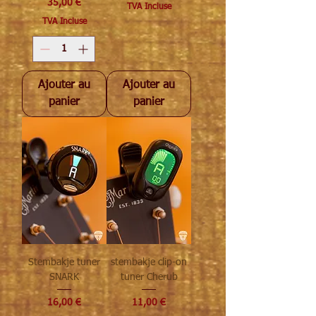
Prix
35,00 €
TVA Incluse
TVA Incluse
Ajouter au
Ajouter au
panier
panier
Stembakje tuner
stembakje clip-on
SNARK
tuner Cherub
Prix
Prix
16,00 €
11,00 €