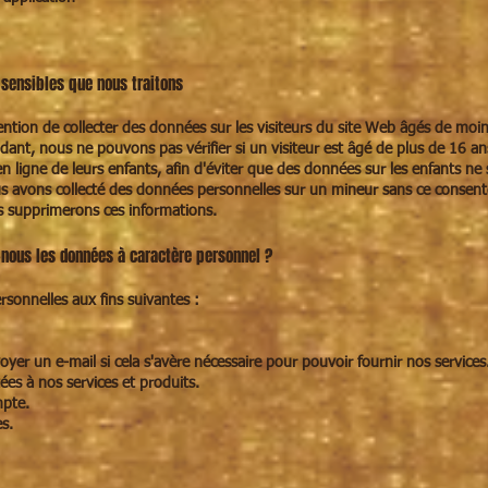
 sensibles que nous traitons
ention de collecter des données sur les visiteurs du site Web âgés de moins
endant, nous ne pouvons pas vérifier si un visiteur est âgé de plus de 1
 en ligne de leurs enfants, afin d'éviter que des données sur les enfants n
us avons collecté des données personnelles sur un mineur sans ce consent
s supprimerons ces informations.
-nous les données à caractère personnel ?
rsonnelles aux fins suivantes :
er un e-mail si cela s'avère nécessaire pour pouvoir fournir nos services
ées à nos services et produits.
mpte.
es.