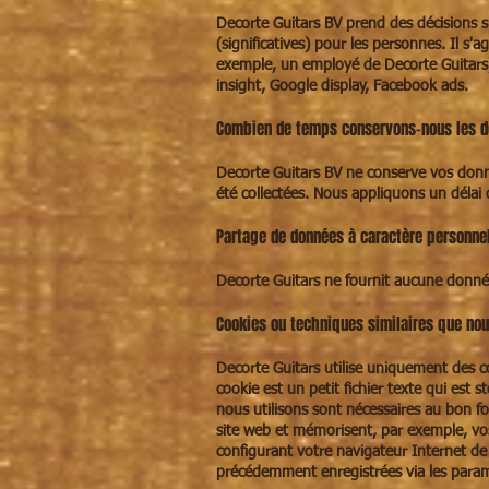
Decorte Guitars BV prend des décisions 
(significatives) pour les personnes. Il s
exemple, un employé de Decorte Guitars)
insight, Google display, Facebook ads.
Combien de temps conservons-nous les d
Decorte Guitars BV ne conserve vos donnée
été collectées. Nous appliquons un délai
Partage de données à caractère personnel
Decorte Guitars ne fournit aucune donnée 
Cookies ou techniques similaires que nou
Decorte Guitars utilise uniquement des co
cookie est un petit fichier texte qui est 
nous utilisons sont nécessaires au bon f
site web et mémorisent, par exemple, vos
configurant votre navigateur Internet de
précédemment enregistrées via les param