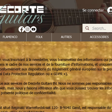
Se connecter
FLAMENCO
FOLK
AUTRES
ACCESSOIRES
 en vous inscrivant à la newsletter, vous transmettez des informations qui 
ns le cadre de nos services et de la fourniture d'informations, et unique
 conformément aux dispositions du Règlement général européen sur la pr
l Data Protection Regulation ou « GDPR »).
ique aux services de Decorte Guitars BV. Nous ne sommes pas responsables d
e web, mais nous y faisons référence afin que vous puissiez trouver les info
 présente politique de confidentialité.
 est situé Reginald Warnefordstraat 120- B-9040 Gand, est responsable du