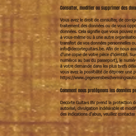
Consulter, modifier ou supprimer des don
Vous avez le droit de consulter, de corr
traitement des données ou de vous oppose
données. Cela signifie que vous pouvez 
à vous-même ou à une autre organisatio
transfert de vos données personnelles o
info@decorteguitars.be
. Afin de nous a
d'une copie de votre pièce d'identité. Sur
numéros au bas du passeport), le numéro
à votre demande dans les plus brefs déla
vous avez la possibilité de déposer une pl
https://www.gegevensbeschermingsautori
Comment nous protégeons les données pe
Decorte Guitars BV prend la protection d
autorisé, divulgation indésirable et modi
des indications d'abus, veuillez contacte