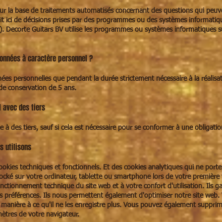
sur la base de traitements automatisés concernant des questions qui peu
'agit ici de décisions prises par des programmes ou des systèmes informati
. Decorte Guitars BV utilise les programmes ou systèmes informatiques su
onnées à caractère personnel ?
s personnelles que pendant la durée strictement nécessaire à la réalisati
 de conservation de 5 ans.
 avec des tiers
à des tiers, sauf si cela est nécessaire pour se conformer à une obligatio
s utilisons
okies techniques et fonctionnels. Et des cookies analytiques qui ne porten
stocké sur votre ordinateur, tablette ou smartphone lors de votre première 
onctionnement technique du site web et à votre confort d'utilisation. Ils 
 préférences. Ils nous permettent également d'optimiser notre site web. 
 manière à ce qu'il ne les enregistre plus. Vous pouvez également supprim
ètres de votre navigateur.