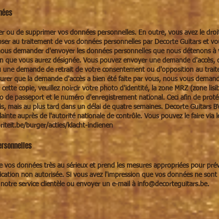
nées
iger ou de supprimer vos données personnelles. En outre, vous avez le dro
r au traitement de vos données personnelles par Decorte Guitars et vous 
nous demander d'envoyer les données personnelles que nous détenons à vo
n que vous aurez désignée. Vous pouvez envoyer une demande d'accès, de
u une demande de retrait de votre consentement ou d'opposition au trai
ssurer que la demande d'accès a bien été faite par vous, nous vous dem
 cette copie, veuillez noircir votre photo d'identité, la zone MRZ (zone lis
 de passeport et le numéro d'enregistrement national. Ceci afin de proté
is, mais au plus tard dans un délai de quatre semaines. Decorte Guitars 
ainte auprès de l'autorité nationale de contrôle. Vous pouvez le faire via l
teit.be/burger/acties/klacht-indienen
rsonnelles
e vos données très au sérieux et prend les mesures appropriées pour prév
fication non autorisée. Si vous avez l'impression que vos données ne sont 
r notre service clientèle ou envoyer un e-mail à
info@decorteguitars.be
.