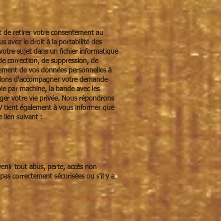
it de retirer votre consentement au
avez le droit à la portabilité des
tre sujet dans un fichier informatique
 correction, de suppression, de
tement de vos données personnelles à
andons d'accompagner votre demande
ible par machine, la bande avec les
ger votre vie privée. Nous répondrons
BV tient également à vous informer que
e lien suivant :
enir tout abus, perte, accès non
pas correctement sécurisées ou s'il y a