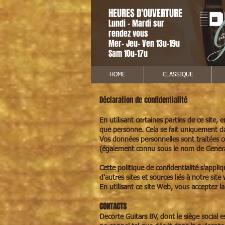
HEURES D'OUVERTURE
Lundi - Mardi sur
rendez vous
Mer- Jeu- Ven 13u-19u
Sam 10u-17u
HOME
CLASSIQUE
Déclaration de confidentialité
En utilisant certaines parties de ce site,
que personne. Cela se fait uniquement da
Vos données personnelles sont traitées
(également connu sous le nom de Genera
Cette politique de confidentialité s'appl
d'autres sites et sources liés à notre sit
En utilisant ce site Web, vous acceptez la
CONTACTS
Decorte Guitars BV, dont le siège social