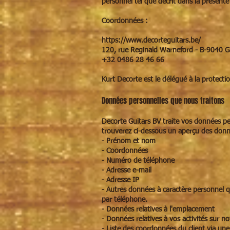
personnel tel que décrit dans la présente 
Coordonnées :
https://www.decorteguitars.be/
120, rue Reginald Warneford - B-9040 
+32 0486 28 46 66
Kurt Decorte est le délégué à la protect
Données personnelles que nous traitons
Decorte Guitars BV traite vos données pe
trouverez ci-dessous un aperçu des donn
- Prénom et nom
- Coordonnées
- Numéro de téléphone
- Adresse e-mail
- Adresse IP
- Autres données à caractère personnel q
par téléphone.
- Données relatives à l'emplacement
- Données relatives à vos activités sur no
- Liste des coordonnées du client via une