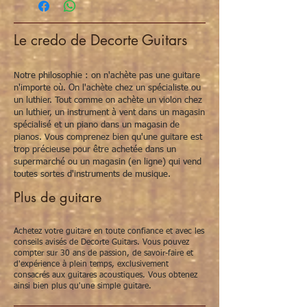
guitare classique. Werkt avec een
veersysteem. De capodastre heeft zwarte
rubber om de manche niet te beschadigen.
Le credo de Decorte Guitars
Is van het merk Boston.
Notre philosophie : on n'achète pas une guitare
n'importe où. On l'achète chez un spécialiste ou
un luthier. Tout comme on achète un violon chez
un luthier, un instrument à vent dans un magasin
spécialisé et un piano dans un magasin de
pianos. Vous comprenez bien qu'une guitare est
trop précieuse pour être achetée dans un
supermarché ou un magasin (en ligne) qui vend
toutes sortes d'instruments de musique.
Plus de guitare
Achetez votre guitare en toute confiance et avec les
conseils avisés de Decorte Guitars. Vous pouvez
compter sur 30 ans de passion, de savoir-faire et
d'expérience à plein temps, exclusivement
consacrés aux guitares acoustiques. Vous obtenez
ainsi bien plus qu'une simple guitare.