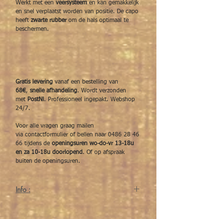
Werkt met een
veersysteem
en kan gemakkelijk
en snel verplaatst worden van positie. De capo
heeft
zwarte rubber
om de hals optimaal te
beschermen.
Gratis levering
vanaf een bestelling van
68€
,
snelle afhandeling
. Wordt verzonden
met
PostNl
. Professioneel ingepakt. Webshop
24/7.
Voor alle vragen graag mailen
via contactformulier of bellen naar 0486 28 46
66 tijdens de
openingsuren wo-do-vr 13-18u
en za 10-18u doorlopend
. Of op afspraak
buiten de openingsuren.
Info :
Snel te hanteren capodastre avec een platte
radius specifiek te gebruiken chez een