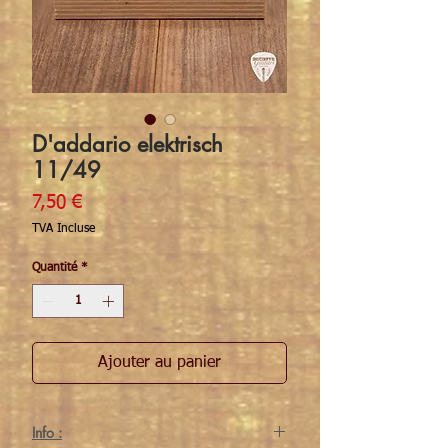
D'addario elektrisch
11/49
Prix
7,50 €
TVA Incluse
Quantité
*
Ajouter au panier
Info :