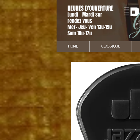
HEURES D'OUVERTURE
Lundi - Mardi sur
rendez vous
Mer- Jeu- Ven 13u-19u
Sam 10u-17u
HOME
CLASSIQUE