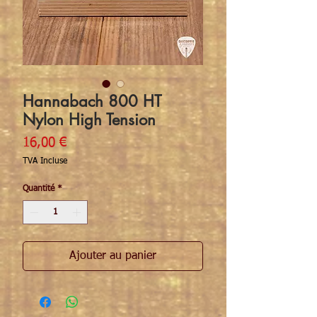
Hannabach 800 HT
Nylon High Tension
Prix
16,00 €
TVA Incluse
Quantité
*
Ajouter au panier