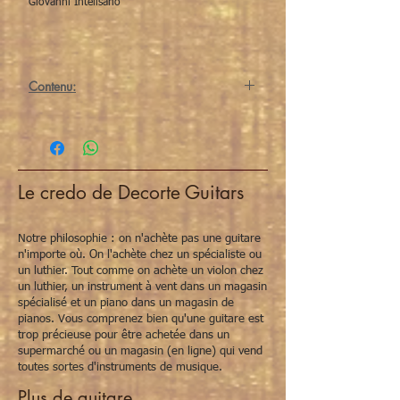
Giovanni Intelisano
Contenu:
Luigi Mozzani: Life and Works
330 x 221 mm
367 pages
Italian and English
Le credo de Decorte Guitars
Notre philosophie : on n'achète pas une guitare
n'importe où. On l'achète chez un spécialiste ou
un luthier. Tout comme on achète un violon chez
un luthier, un instrument à vent dans un magasin
spécialisé et un piano dans un magasin de
pianos. Vous comprenez bien qu'une guitare est
trop précieuse pour être achetée dans un
supermarché ou un magasin (en ligne) qui vend
toutes sortes d'instruments de musique.
Plus de guitare