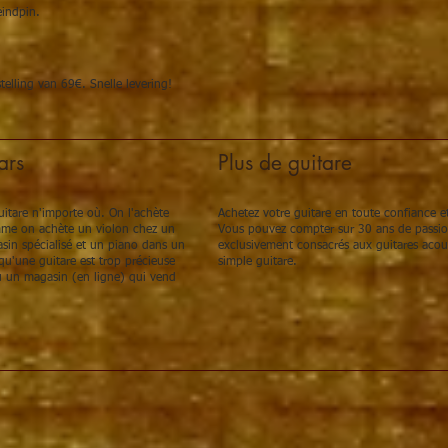
eindpin.
elling van 69€. Snelle levering!
ars
Plus de guitare
itare n'importe où. On l'achète
Achetez votre guitare en toute confiance et
omme on achète un violon chez un
Vous pouvez compter sur 30 ans de passion,
sin spécialisé et un piano dans un
exclusivement consacrés aux guitares acou
u'une guitare est trop précieuse
simple guitare.
 un magasin (en ligne) qui vend