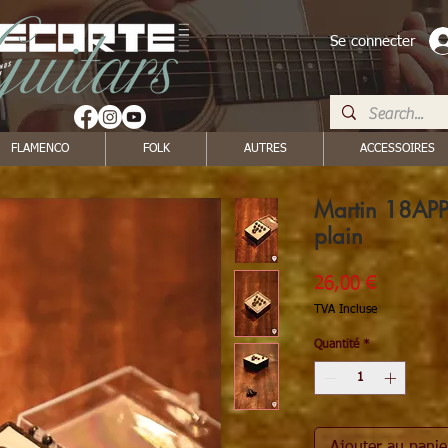
Se connecter
FLAMENCO
FOLK
AUTRES
ACCESSOIRES
Martin 18APP
plain
Prix
26,00 €
TVA Incluse
Quantité
*