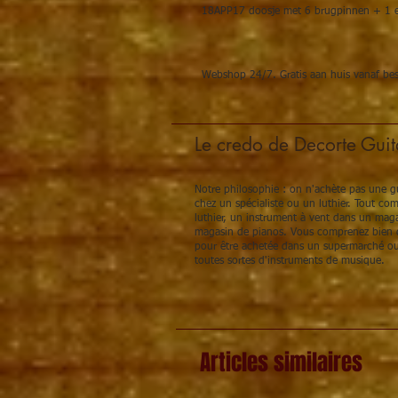
18APP17 doosje met 6 brugpinnen + 1 
Webshop 24/7. Gratis aan huis vanaf best
Le credo de Decorte Guit
Notre philosophie : on n'achète pas une gu
chez un spécialiste ou un luthier. Tout c
luthier, un instrument à vent dans un maga
magasin de pianos. Vous comprenez bien q
pour être achetée dans un supermarché ou
toutes sortes d'instruments de musique.
Articles similaires