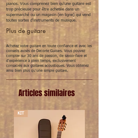
pianos. Vous comprenez bien qu'une guitare est
verwijzend naar de lange geschiedenis van
trop précieuse pour être achetée dans un
de D-28 chez CF Martin zelf. De
supermarché ou un magasin (en ligne) qui vend
belangrijkste nieuwigheden zijn:
toutes sortes d'instruments de musique.
- De iconische
V-verbinding tête/manche
die
CF. Martin gebruikte sinds de 2de helft 19de
Plus de guitare
eeuw.
- Een slagplaat in
imitatie schilpad
en geen
zwarte.
Achetez votre guitare en toute confiance et avec les
conseils avisés de Decorte Guitars. Vous pouvez
- De
open stemmechanieken van Grover
compter sur 30 ans de passion, de savoir-faire et
zijn aussi een verwijzing naar de vroegere
d'expérience à plein temps, exclusivement
modellen.
consacrés aux guitares acoustiques. Vous obtenez
- Aussi de typische Martin X-bebalking heeft
ainsi bien plus qu'une simple guitare.
men plus verplaatst naar het rosace of zoals
zij het noemen de
"forwarded X-
bracing"
. Hierdoor klinkt de guitare luider en
Articles similaires
nog openener.
- Ce guitare heeft
"non-scalloped tone
bars".
KIT
KIT
Algemeen hebben de dreadnought-
ontwerpen een grand, ongeëvenaarde son
avec diepe bassen. De grand projectie komt
goed tot zijn recht vooral chez het