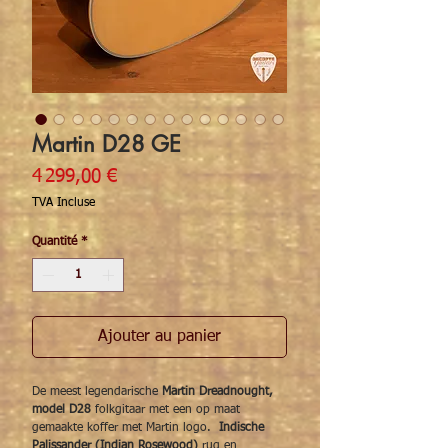
Martin D28 GE
Prix
4 299,00 €
TVA Incluse
Quantité
*
Ajouter au panier
De meest legendarische
Martin Dreadnought,
model D28
folkgitaar met een op maat
gemaakte koffer met Martin logo.
Indische
Palissander (Indian Rosewood)
rug en