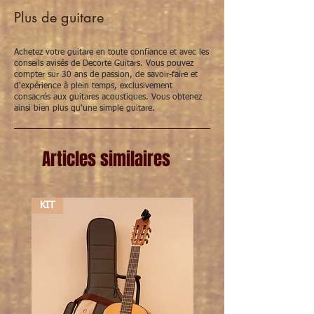
Plus de guitare
Topkam
44 mm
Achetez votre guitare en toute confiance et avec les
12de fret
54 mm
conseils avisés de Decorte Guitars. Vous pouvez
compter sur 30 ans de passion, de savoir-faire et
Snaarlengte
645 mm
d'expérience à plein temps, exclusivement
consacrés aux guitares acoustiques. Vous obtenez
ainsi bien plus qu'une simple guitare.
Actie 12fret bas
2.5 mm
Actie 12fret diskant
2 mm
Articles similaires
Bebalking
scalloped X
bracing
KIT
KIT
Radius toets
16'' radius
Pleked
-
Mechanieken
Martin Logo
Afwerking
Hoogglans
cellulose