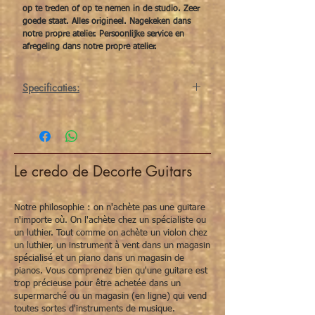
op te treden of op te nemen in de studio. Zeer
goede staat. Alles origineel. Nagekeken dans
notre propre atelier. Persoonlijke service en
afregeling dans notre propre atelier.
Specificaties:
Bovenblad
Sitka vurenhout
Rug en zijwanden
3-delige
Indische
Le credo de Decorte Guitars
Palissander
Kop/hals
Mahonie, low
Notre philosophie : on n'achète pas une guitare
oval
n'importe où. On l'achète chez un spécialiste ou
un luthier. Tout comme on achète un violon chez
Toets
Ebben
un luthier, un instrument à vent dans un magasin
spécialisé et un piano dans un magasin de
pianos. Vous comprenez bien qu'une guitare est
Topkam
Been
trop précieuse pour être achetée dans un
supermarché ou un magasin (en ligne) qui vend
Kambeen
Gecompenseerd
toutes sortes d'instruments de musique.
been