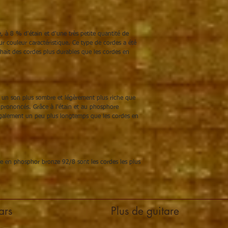
 à 8 % d'étain et d'une très petite quantité de
r couleur caractéristique. Ce type de cordes a été
hait des cordes plus durables que les cordes en
un son plus sombre et légèrement plus riche que
 prononcés. Grâce à l'étain et au phosphore
également un peu plus longtemps que les cordes en
que en phosphor bronze 92/8 sont les cordes les plus
ars
Plus de guitare