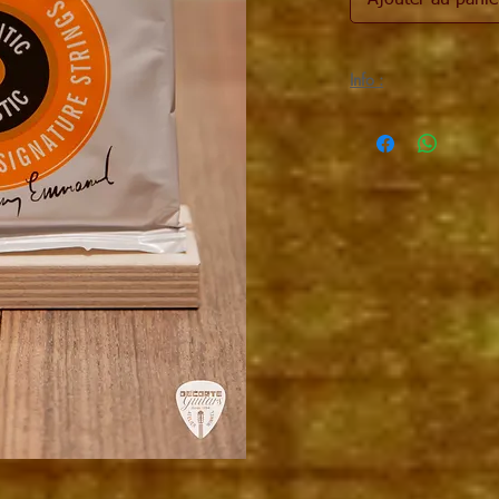
Ajouter au panie
Info :
Guitare folk cordes van
Custom Light, Phospho
Diamètres: 0.012 / 0.01