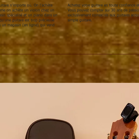
itare n'importe où. On l'achète
Achetez votre guitare en toute confiance et
omme on achète un violon chez un
Vous pouvez compter sur 30 ans de passion,
sin spécialisé et un piano dans un
exclusivement consacrés aux guitares acou
u'une guitare est trop précieuse
simple guitare.
 un magasin (en ligne) qui vend