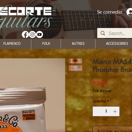
Se connecter
FLAMENCO
FOLK
AUTRES
ACCESSOIRES
Martin MA54
Phosphor Bro
Prix
8,90 €
TVA Incluse
Quantité
*