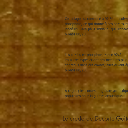
Cet alliage est composé à 92 % de cuivre,
phosphore, ce qui donne à ces cordes leu
lancé en 1974 par D'addario, qui recherc
bronze 80/20.
Les cordes en phosphor bronze 92/8 ont 
les autres types et ont des médiums plus
contenus dans ces cordes, elles durent 
bronze 80/20.
À ce jour, les cordes de guitare acousti
populaires pour la guitare acoustique.
Le credo de Decorte Guit