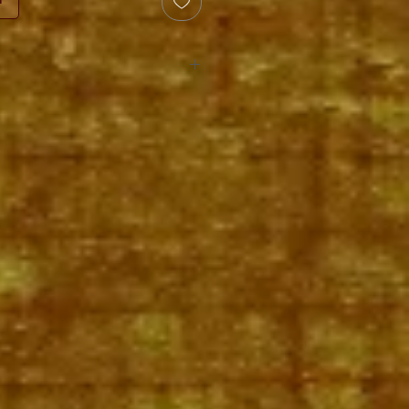
r
 C.F. Martin & Co.
r Bronze
6 / 0.025 / 0.032 / 0.042 / 0.054