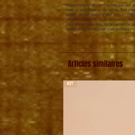
Notre philosophie : on n'achète pas une gu
chez un spécialiste ou un luthier. Tout c
luthier, un instrument à vent dans un maga
magasin de pianos. Vous comprenez bien q
pour être achetée dans un supermarché ou
toutes sortes d'instruments de musique.
Articles similaires
KIT