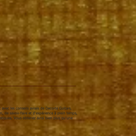
 de Altamira N100
grondig nagekeken
ld in ons atelier
(sinds 1994). Zo ben
 die meteen goed speelt en correct is
 met vertrouwen
 van
5 jaar garantie
, wat extra
aankoop.
, meer klank en meer speelplezier
ira N100 gitaarpakket.
 avec les conseils avisés de Decorte Guitars.
 de savoir-faire et d'expérience à plein temps,
stiques. Vous obtenez ainsi bien plus qu'une