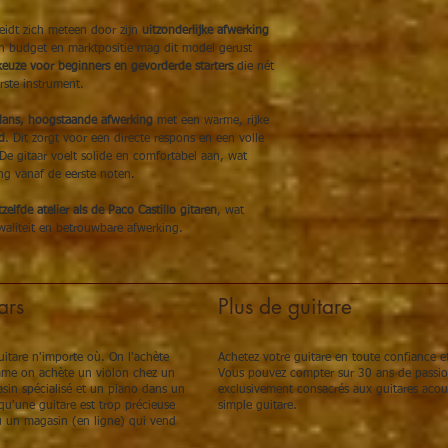
Voor verzending wordt
en professioneel afgeste
eidt zich meteen door zijn
uitzonderlijke afwerking
je zeker van een gitaar
jn budget en marktpositie mag dit model gerust
afgesteld.
keuze voor beginners en gevorderde starters
die nét
rste instrument.
5 jaar garantie – Koop
Bij dit pakket geniet je
ans, hoogstaande afwerking
met een warme, rijke
zekerheid biedt bij je 
d
. Dit zorgt voor een directe respons en een volle
Ga voor meer afwerking
 De gitaar voelt solide en comfortabel aan, wat
met dit complete Altam
ng vanaf de eerste noten.
tzelfde atelier als de Paco Castillo gitaren
, wat
waliteit en betrouwbare afwerking.
ars
Plus de guitare
itare n'importe où. On l'achète
Achetez votre guitare en toute confiance et
omme on achète un violon chez un
Vous pouvez compter sur 30 ans de passion,
sin spécialisé et un piano dans un
exclusivement consacrés aux guitares acou
u'une guitare est trop précieuse
simple guitare.
 un magasin (en ligne) qui vend