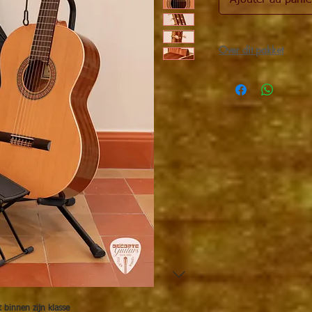
Ajouter au panie
Over dit pakket
Wat zit er in dit Altami
Altamira N100 klass
bovenblad
Stevige 20 mm dikk
Clip-on tuner (stem
stemmen
Zwart gitaar voeten
speelhouding
Zwart gitaarstatief 
veiligheid
Met dit
gitaar starters
alles in huis om goed v
Zorgvuldige verzending 
Je Altamira gitaar word
meer dan
2000 zending
een
aangepaste, extra 
en onbeschadigd aanko
 binnen zijn klasse