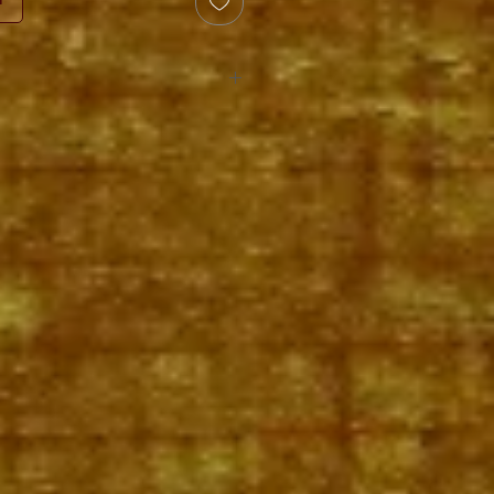
r
ra gitaarpakket?
ieke gitaar met massief ceder
e hoes
voor optimale bescherming
apparaat)
om snel en eenvoudig te
bankje
voor een ergonomische
met veiligheidsriempje
voor extra
pakket met accessoires
heb je meteen
an start te gaan.
& professionele afstelling
t met de grootste zorg verpakt. Met
en ervaring
gebruiken we
stevige doos
zodat je instrument veilig
mt.