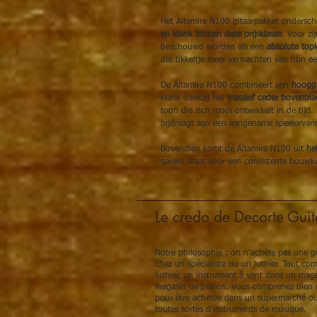
Het Altamira N100 gitaarpakket ondersch
en klank binnen deze prijsklasse
. Voor zi
beschouwd worden als een
absolute top
dat tikkeltje meer verwachten van hun ee
De Altamira N100 combineert een
hooggl
klank dankzij het
massief ceder bovenbla
toon die zich mooi ontwikkelt in de tijd.
bijdraagt aan een aangename speelervari
Bovendien komt de Altamira N100 uit
he
garant staat voor een consistente bouwk
Le credo de Decorte Guit
Notre philosophie : on n'achète pas une gu
chez un spécialiste ou un luthier. Tout c
luthier, un instrument à vent dans un maga
magasin de pianos. Vous comprenez bien q
pour être achetée dans un supermarché ou
toutes sortes d'instruments de musique.