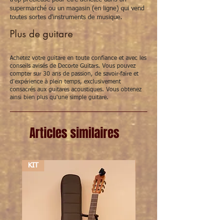
modèles ""atelier"" :
M15 cèdre
,
M20 épicéa
supermarché ou un magasin (en ligne) qui vend
et M30 avec table en cèdre.
toutes sortes d'instruments de musique.
Spécifications Modèle Especial:
Plus de guitare
Table d'harmonie: Épicéa allemand
Dos et éclisses: Palissandre de Madagascar
Achetez votre guitare en toute confiance et avec les
conseils avisés de Decorte Guitars. Vous pouvez
(Madagascar Rosewood)
compter sur 30 ans de passion, de savoir-faire et
Manche: cèdre feuillu (Cedrela Odorata)
d'expérience à plein temps, exclusivement
Touche: ébène
consacrés aux guitares acoustiques. Vous obtenez
Finition: Goma Laca, vernis au tampon
ainsi bien plus qu'une simple guitare.
Longueur de corde (diapason): 650 mm
Cordes: Paulino Bernabé ""String
Articles similaires
clips"", spécialement conçu par P.B. pour
obtenir une tension maximale derrière le
sillet sur la table d'harmonie. Cela vous
donne le son typique de Bernabé qui est
KIT
KIT
très puissant et fort.