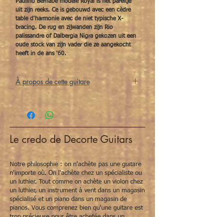
Paulino Bernabé modèle Royal is het pareltje
uit zijn reeks. Ce is gebouwd avec een cèdre
table d'harmonie avec de niet typische X-
bracing. De rug en zijwanden zijn Rio
palissandre of Dalbergia Nigra gekozen uit een
oude stock van zijn vader die ze aangekocht
heeft in de ans '60.
À propos de cette guitare
Paulino Bernabé est un luthier de premier
plan absolu d'Espagne et a son atelier à
Madrid. Son père, Paulino Bernabé Senior, a
été chef d'atelier pendant plus de 30 ans
chez la famille J.Ramirez et a finalement
Le credo de Decorte Guitars
créé son propre atelier à la fin des années
60. Aujourd'hui, le fils Paulino continue à
travailler de la même manière que son père
Notre philosophie : on n'achète pas une guitare
lui a appris.
n'importe où. On l'achète chez un spécialiste ou
un luthier. Tout comme on achète un violon chez
un luthier, un instrument à vent dans un magasin
En plus des guitares de concert modèle
spécialisé et un piano dans un magasin de
Concierto
,
Ideal, Especial, Torres
et
Royal
, il
pianos. Vous comprenez bien qu'une guitare est
construit également un certain nombre de
trop précieuse pour être achetée dans un