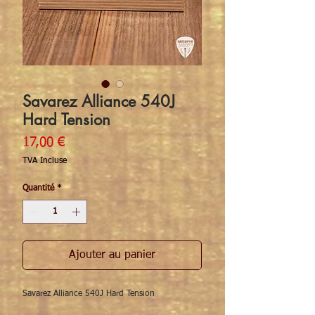
Savarez Alliance 540J
Hard Tension
Prix
17,00 €
TVA Incluse
Quantité
*
Ajouter au panier
Savarez Alliance 540J Hard Tension