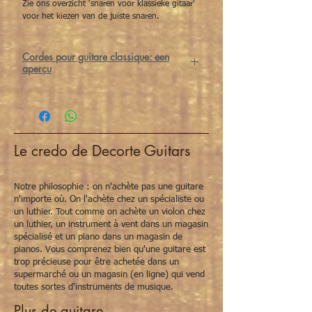
Zie ons overzicht 'snaren voor klassieke gitaar'
voor het kiezen van de juiste snaren.
Cordes pour guitare classique: een
aperçu
De juiste snaren maken een wereld van
verschil voor klassieke gitaristen. Bij het
kiezen van snaren spelen materiaal en
spanning een belangrijke rol.
Voor de
melodiesnaren
(G-b-e’) heb je
Le credo de Decorte Guitars
keuze uit
nylon
(New Cristal)
of
carbon
(Alliance) snaren. Wat
de
bassnaren
(E-A-D) betreft heb je keuze
Notre philosophie : on n'achète pas une guitare
uit
HT Classic
,
Corum
,
Cantiga
en
Cantiga
n'importe où. On l'achète chez un spécialiste ou
premium
snaren.
un luthier. Tout comme on achète un violon chez
un luthier, un instrument à vent dans un magasin
Tot slot heb je per set snaren keuze uit
3
spécialisé et un piano dans un magasin de
soorten spanningen
:
normal tension
,
hard
pianos. Vous comprenez bien qu'une guitare est
tension
of
mixed tension
.
trop précieuse pour être achetée dans un
1. Eerste keuze: welke melodiesnaren (G-b-
supermarché ou un magasin (en ligne) qui vend
e’) wil je gebruiken?
toutes sortes d'instruments de musique.
Alliance (carbon):
geeft een heldere,
briljante toon met meer projectie en
Plus de guitare