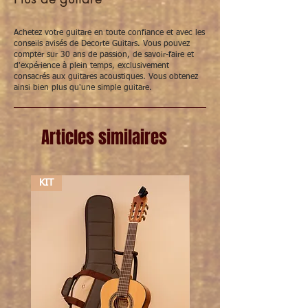
temperament
New Cristal (nylon):
warmer, ronder
geluid met een klassieke, zachte toon
Achetez votre guitare en toute confiance et avec les
conseils avisés de Decorte Guitars. Vous pouvez
2. Tweede keuze: welk type bas-snaren (E-
compter sur 30 ans de passion, de savoir-faire et
A-D) wil je gebruiken?
d'expérience à plein temps, exclusivement
HT Classic bassen:
warme, donkere en
consacrés aux guitares acoustiques. Vous obtenez
klassieke klank
ainsi bien plus qu'une simple guitare.
Corum bassen:
krachtige, heldere en
levendige klank
Cantiga bassen:
rijke, stevige klank, iets
Articles similaires
warmer dan Corum
Cantiga Premium bassen:
subtieler en
meer gedefinieerd dan gewone Cantiga
bassen
KIT
KIT
3. Spanning: normal tension, high tension of
mixed tension?
Normal tension:
gebalanceerde klank,
volume en speelcomfort
High tension:
krachtige klank met meer
volume en dynamiek, speelt iets
zwaarder voor de melodiesnaren.
Mixed tension:
een combinatie van
normal tension in de melodiesnaren en
hard tension in de bassnaren.