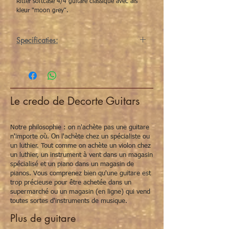
Ritter softcase 4/4 guitare classique avec als
kleur "moon grey".
Specificaties:
Een superdikke housse die de maximale
bescherming biedt aan votre dierbaar
instrument. Groot opbergzak pour votre
boeken, petit opbergzakje pour de kleinere
spullen (stembakje, cordes, huissleutel) en
Le credo de Decorte Guitars
avec supertroef: een aparte opberg
mogelijkheid pour votre repose-pied.
Notre philosophie : on n'achète pas une guitare
n'importe où. On l'achète chez un spécialiste ou
un luthier. Tout comme on achète un violon chez
un luthier, un instrument à vent dans un magasin
spécialisé et un piano dans un magasin de
pianos. Vous comprenez bien qu'une guitare est
trop précieuse pour être achetée dans un
supermarché ou un magasin (en ligne) qui vend
toutes sortes d'instruments de musique.
Plus de guitare