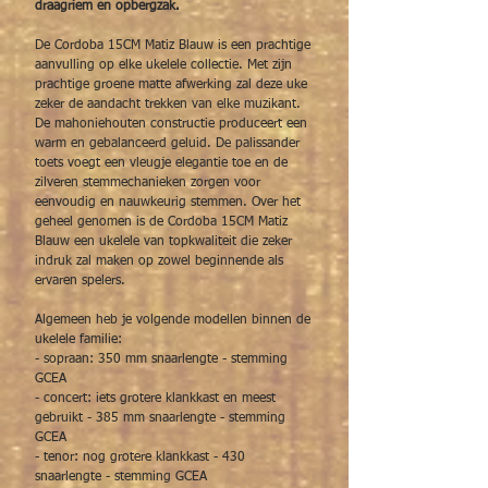
draagriem en opbergzak.
De Cordoba 15CM Matiz Blauw is een prachtige
aanvulling op elke ukelele collectie. Met zijn
prachtige groene matte afwerking zal deze uke
zeker de aandacht trekken van elke muzikant.
De mahoniehouten constructie produceert een
warm en gebalanceerd geluid. De palissander
toets voegt een vleugje elegantie toe en de
zilveren stemmechanieken zorgen voor
eenvoudig en nauwkeurig stemmen. Over het
geheel genomen is de Cordoba 15CM Matiz
Blauw een ukelele van topkwaliteit die zeker
indruk zal maken op zowel beginnende als
ervaren spelers.
Algemeen heb je volgende modellen binnen de
ukelele familie:
- sopraan: 350 mm snaarlengte - stemming
GCEA
- concert: iets grotere klankkast en meest
gebruikt - 385 mm snaarlengte - stemming
GCEA
- tenor: nog grotere klankkast - 430
snaarlengte - stemming GCEA