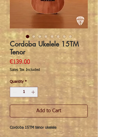
Cordoba Ukelele 15TM
Tenor
Price
€139.00
Sales Tax Included
Quantity
*
Add to Cart
Cordoba 15TM tenor ukelele