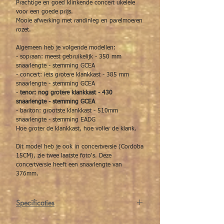
Prachtige en goed klinkende concert ukelele
voor een goede prijs.
Mooie afwerking met randinleg en parelmoeren
rozet.
Algemeen heb je volgende modellen:
- sopraan: meest gebruikelijk - 350 mm
snaarlengte - stemming GCEA
- concert: iets grotere klankkast - 385 mm
snaarlengte - stemming GCEA
-
tenor: nog grotere klankkast - 430
snaarlengte - stemming GCEA
- bariton: grootste klankkast - 510mm
snaarlengte - stemming EADG
Hoe groter de klankkast, hoe voller de klank.
Dit model heb je ook in concertversie (Cordoba
15CM), zie twee laatste foto's. Deze
concertversie heeft een snaarlengte van
376mm.
Specificaties