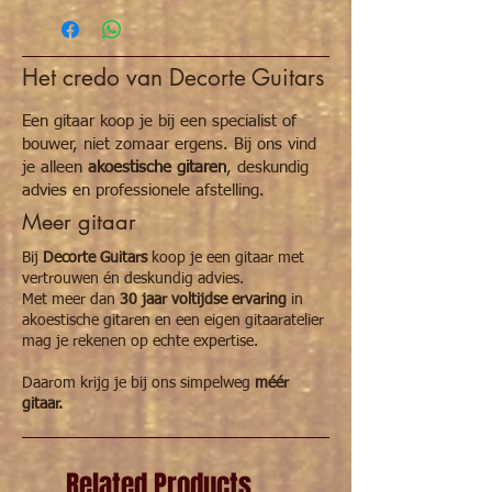
Bovenblad
mahonie
Rug en zijwanden
mahonie
Het credo van Decorte Guitars
Hals
mahonie
Een gitaar koop je bij een specialist of
Toets
pallisander
bouwer, niet zomaar ergens. Bij ons vind
je alleen
akoestische gitaren
, deskundig
Topkam/kambeen
kunststof
advies en professionele afstelling.
Meer gitaar
Topkam
35mm
Bij
Decorte Guitars
koop je een gitaar met
12de fret
-
vertrouwen én deskundig advies.
Met meer dan
30 jaar voltijdse ervaring
in
Snaarlengte
430mm
akoestische gitaren en een eigen gitaaratelier
mag je rekenen op echte expertise.
Actie 12fret bas
-
Daarom krijg je bij ons simpelweg
méér
Actie 12fret diskant
-
gitaar.
Bovenbreedte
155mm
Related Products
Taille
-