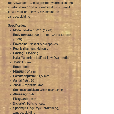
rug/zijwanden. Gebalanceerde, warme klank en
comfortabele 000-body maken dit instrument
ideaal voor fingerstyle, strumming en
zangbegeleiding.
Specificaties:
Model:
Martin 00016 (1998)
Body formaat:
000-14 Fret (Grand Concert
/ 000)
Bovenblad:
Massief Sitka sparren
Rug & zijkanten:
Mahonie
Bracing:
X-bracing
Hals:
Mahonie, Modified Low Oval profiel
Toets:
Ebben
Brug:
Ebben
Mensuur:
645 mm
Breedte topkam:
44,5 mm
Aantal frets:
20
Zadel & topkam:
Been
Stemmechanieken:
Open-gear tuners
Afwerking:
Satin
Pickguard:
Zwart
Inclusief:
Softshell case
Speelstijl:
Fingerstyle, strumming,
zangbegeleiding