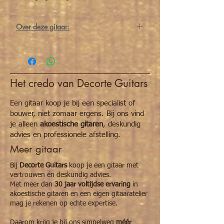
Over deze gitaar:
De Martin 00016 uit 1998
is een 000-size
(Grand Concert) gitaar met een
massief
Sitka sparren bovenblad
en
mahonie rug en
zijkanten
. Dit model staat bekend om zijn
Het credo van Decorte Guitars
gebalanceerde, warme klank met heldere
hoge tonen en een strakke bas, ideaal voor
fingerstyle, strumming en zangbegeleiding.
Een gitaar koop je bij een specialist of
bouwer, niet zomaar ergens. Bij ons vind
Dankzij de
X-bracing
reageert de 00016
je alleen
akoestische gitaren
, deskundig
dynamisch op elke aanslag en biedt het
advies en professionele afstelling.
instrument een expressieve speelervaring.
Meer gitaar
De mahoniehals met
Modified Low Oval
profiel en satin afwerking zorgt voor
Bij
Decorte Guitars
koop je een gitaar met
comfort, terwijl de ebben toets en brug
vertrouwen én deskundig advies.
precisie en duurzaamheid leveren.
Met meer dan
30 jaar voltijdse ervaring
in
akoestische gitaren en een eigen gitaaratelier
Met zijn compacte 000-body, klassieke
mag je rekenen op echte expertise.
constructie en tijdloze klank is de 00016 uit
1998 een veelzijdig instrument voor zowel
Daarom krijg je bij ons simpelweg
méér