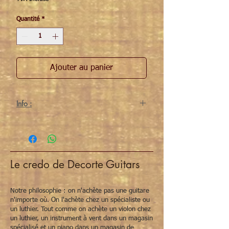
Quantité
*
Ajouter au panier
Info :
support stemmechanieken pour guitare folk,
3x links+3x rechts, goudkleurig, inclusief 6
vijsjes/bussen/revetten.
Le credo de Decorte Guitars
Notre philosophie : on n'achète pas une guitare
n'importe où. On l'achète chez un spécialiste ou
un luthier. Tout comme on achète un violon chez
un luthier, un instrument à vent dans un magasin
spécialisé et un piano dans un magasin de