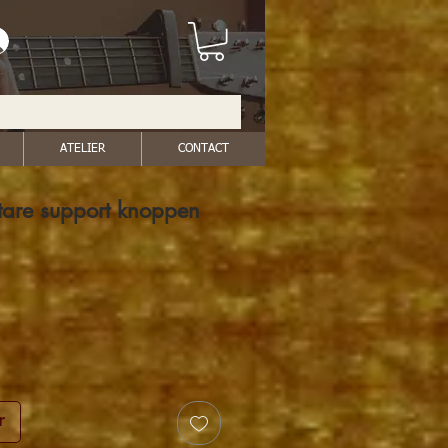
ATELIER
CONTACT
tare support knoppen
r