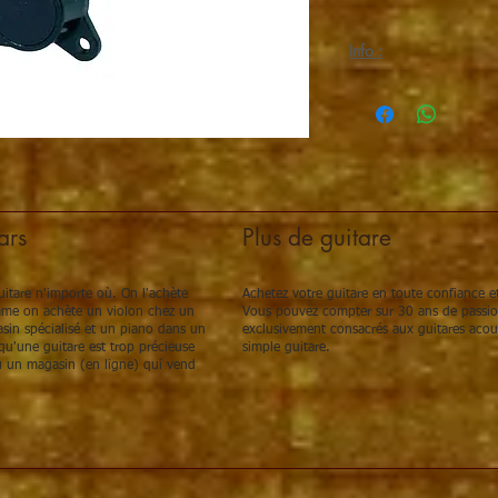
Info :
support stemmechanieke
rechts, noir, inclusief 
ars
Plus de guitare
itare n'importe où. On l'achète
Achetez votre guitare en toute confiance et
omme on achète un violon chez un
Vous pouvez compter sur 30 ans de passion,
sin spécialisé et un piano dans un
exclusivement consacrés aux guitares acou
u'une guitare est trop précieuse
simple guitare.
 un magasin (en ligne) qui vend