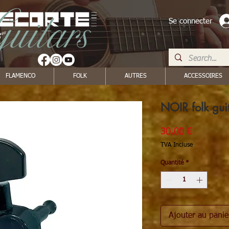
Se connecter
FLAMENCO
FOLK
AUTRES
ACCESSOIRES
NOIR folk gui
Prix
30,00 €
TVA Incluse
Quantité
*
Ajouter au panie