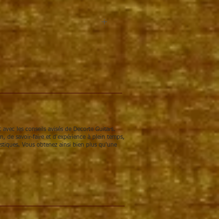
n pour guitare folk, 3x links+3x
6 vijsjes/bussen/revetten.
 avec les conseils avisés de Decorte Guitars.
 de savoir-faire et d'expérience à plein temps,
stiques. Vous obtenez ainsi bien plus qu'une