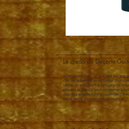
Le credo de Decorte Guit
Notre philosophie : on n'achète pas une gu
chez un spécialiste ou un luthier. Tout c
luthier, un instrument à vent dans un maga
magasin de pianos. Vous comprenez bien q
pour être achetée dans un supermarché ou
toutes sortes d'instruments de musique.