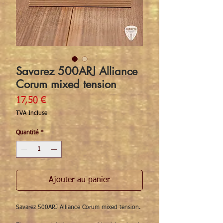
Savarez 500ARJ Alliance
Corum mixed tension
Prix
17,50 €
TVA Incluse
Quantité
*
Ajouter au panier
Savarez 500ARJ Alliance Corum mixed tension.