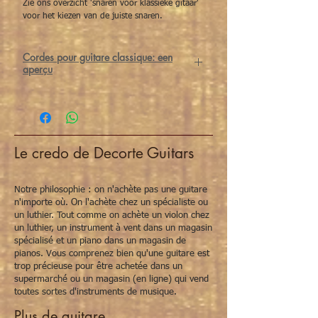
Zie ons overzicht 'snaren voor klassieke gitaar'
voor het kiezen van de juiste snaren.
Cordes pour guitare classique: een
aperçu
De juiste snaren maken een wereld van
verschil voor klassieke gitaristen. Bij het
kiezen van snaren spelen materiaal en
spanning een belangrijke rol.
Voor de
melodiesnaren
(G-b-e’) heb je
Le credo de Decorte Guitars
keuze uit
nylon
(New Cristal) of
carbon
(Alliance) snaren. Wat de
bassnaren
(E-A-
D) betreft heb je keuze uit
HT Classic
,
Notre philosophie : on n'achète pas une guitare
Corum
,
Cantiga
en
Cantiga premium
n'importe où. On l'achète chez un spécialiste ou
snaren.
un luthier. Tout comme on achète un violon chez
un luthier, un instrument à vent dans un magasin
Tot slot heb je per set snaren keuze uit
3
spécialisé et un piano dans un magasin de
soorten spanningen
:
normal tension
,
hard
pianos. Vous comprenez bien qu'une guitare est
tension
of
mixed tension
.
trop précieuse pour être achetée dans un
1. Eerste keuze: welke melodiesnaren (G-b-
supermarché ou un magasin (en ligne) qui vend
e’) wil je gebruiken?
toutes sortes d'instruments de musique.
Alliance (carbon):
geeft een heldere,
briljante toon met meer projectie en
Plus de guitare