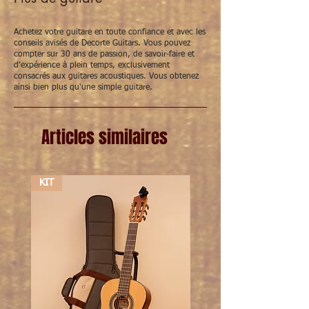
temperament
New Cristal (nylon):
warmer, ronder
geluid met een klassieke, zachte toon
Achetez votre guitare en toute confiance et avec les
conseils avisés de Decorte Guitars. Vous pouvez
2. Tweede keuze: welk type bas-snaren (E-
compter sur 30 ans de passion, de savoir-faire et
A-D) wil je gebruiken?
d'expérience à plein temps, exclusivement
HT Classic bassen:
warme, donkere en
consacrés aux guitares acoustiques. Vous obtenez
klassieke klank
ainsi bien plus qu'une simple guitare.
Corum bassen:
krachtige, heldere en
levendige klank
Cantiga bassen:
rijke, stevige klank, iets
Articles similaires
warmer dan Corum
Cantiga Premium bassen:
subtieler en
meer gedefinieerd dan gewone Cantiga
bassen
KIT
KIT
3. Spanning: normal tension, high tension of
mixed tension?
Normal tension:
gebalanceerde klank,
volume en speelcomfort
High tension:
krachtige klank met meer
volume en dynamiek, speelt iets
zwaarder voor de melodiesnaren.
Mixed tension:
een combinatie van
normal tension in de melodiesnaren en
hard tension in de bassnaren.