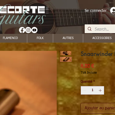
Se connecter
FLAMENCO
FOLK
AUTRES
ACCESSOIRES
Snaarwinder 
Prix
8,00 €
TVA Incluse
Quantité
*
Ajouter au panie