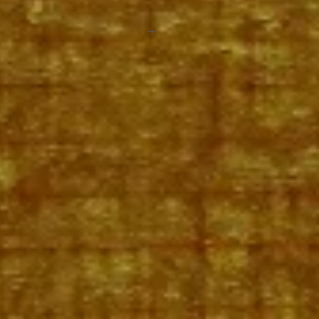
aarwinder om de cordes supersnel op
 het wisselen of veranderen van de
ddel om de cordes snel te wisselen
ue of guitare folk.