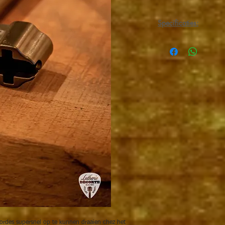
Specificaties:
Een stevige en luxe sn
te kunnen draaien chez
cordes. Perfect hulpmi
chez een guitare classiq
ordes supersnel op te kunnen draaien chez het