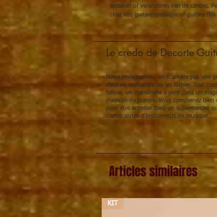
wisselen of veranderen van de cordes. Pe
chez een guitare classique of guitare folk
Le credo de Decorte Guit
Notre philosophie : on n'achète pas une gu
chez un spécialiste ou un luthier. Tout c
luthier, un instrument à vent dans un maga
magasin de pianos. Vous comprenez bien q
pour être achetée dans un supermarché ou
toutes sortes d'instruments de musique.
Articles similaires
KIT