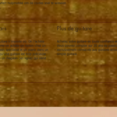
rfect hulpmiddel om de cordes snel te wisselen
.
ars
Plus de guitare
itare n'importe où. On l'achète
Achetez votre guitare en toute confiance et
omme on achète un violon chez un
Vous pouvez compter sur 30 ans de passion,
sin spécialisé et un piano dans un
exclusivement consacrés aux guitares acou
u'une guitare est trop précieuse
simple guitare.
 un magasin (en ligne) qui vend