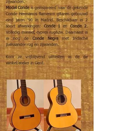
zijwanden.
Model Conde
is geïnspireerd naar de gekende
Conde Hermanos flamenco gitaren gebouwd
eind jaren '90 in Madrid. Beschikbaar in 2
soort afwerkingen:
Conde 1
en
Conde 2
.
Volledig massief, cypres rug&zw. Daarnaast is
er nog de
Conde Negra
met Indische
palissander rug en zijwanden.
Kom ze vrijblijvend uittesten in de de
winkel/atelier in Gent.