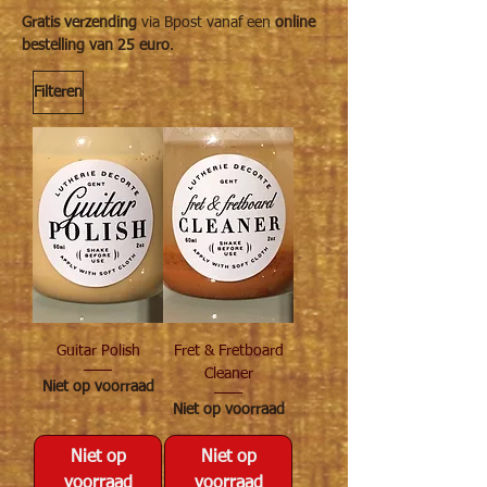
Gratis verzending
via Bpost vanaf een
online
bestelling van 25 euro
.
Filteren
Guitar Polish
Fret & Fretboard
Cleaner
Niet op voorraad
Niet op voorraad
Niet op
Niet op
voorraad
voorraad