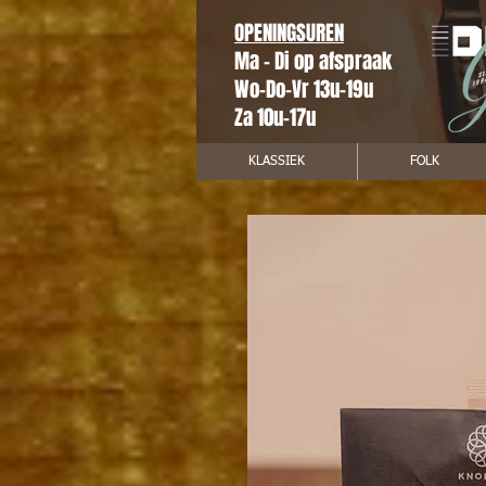
OPENINGSUREN
Ma - Di op afspraak
Wo-Do-Vr 13u-19u
Za 10u-17u
KLASSIEK
FOLK