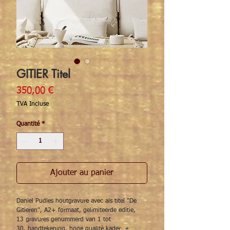
GITIER Titel
Prix
350,00 €
TVA Incluse
Quantité
*
Ajouter au panier
Daniel Pudles houtgravure avec als titel "De
Gitieren", A2+ formaat, gelimiteerde editie,
13 gravures genummerd van 1 tot
30, handtekening, hoge qualité kader +