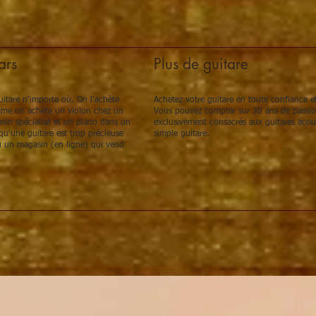
ars
Plus de guitare
itare n'importe où. On l'achète
Achetez votre guitare en toute confiance et
omme on achète un violon chez un
Vous pouvez compter sur 30 ans de passion,
sin spécialisé et un piano dans un
exclusivement consacrés aux guitares acou
u'une guitare est trop précieuse
simple guitare.
 un magasin (en ligne) qui vend