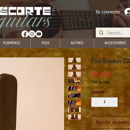
Se connecter
FLAMENCO
FOLK
AUTRES
ACCESSOIRES
Étui Boston C
Prix
169,00 €
TVA Incluse
Quantité
*
Ajouter au panie