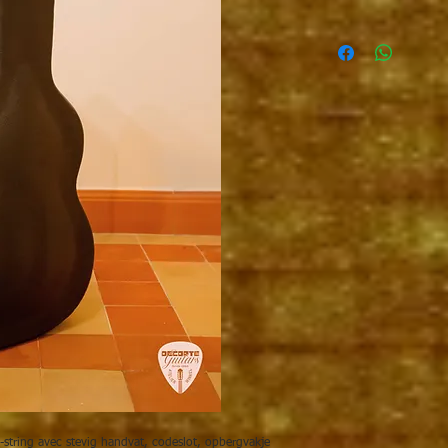
-string avec stevig handvat, codeslot, opbergvakje