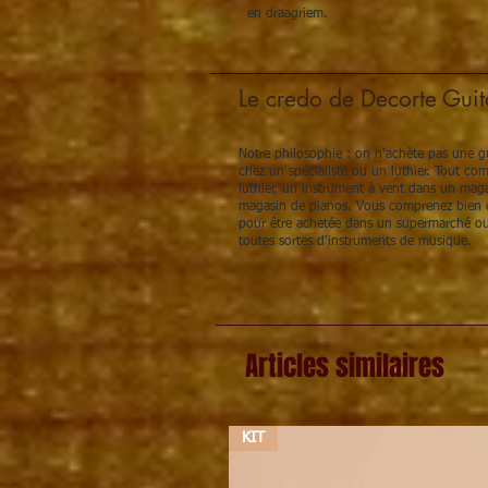
en draagriem.
Le credo de Decorte Guit
Notre philosophie : on n'achète pas une gu
chez un spécialiste ou un luthier. Tout c
luthier, un instrument à vent dans un maga
magasin de pianos. Vous comprenez bien q
pour être achetée dans un supermarché ou
toutes sortes d'instruments de musique.
Articles similaires
KIT