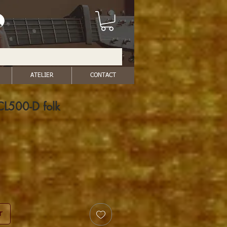
ATELIER
CONTACT
CL500-D folk
r