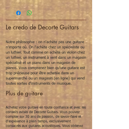
We hebben deze Hiscox koffer in
2 maten.
1. Medium
Bovenbreedte: 26,7 cm
Onderbreedte: 37,5 cm
Le credo de Decorte Guitars
Lengte klankkast: 49 cm
2. Large
Notre philosophie : on n'achète pas une guitare
Bovenbreedte: 27,7 cm
n'importe où. On l'achète chez un spécialiste ou
Onderbreedte: 38,5 cm
un luthier. Tout comme on achète un violon chez
un luthier, un instrument à vent dans un magasin
Lengte klankkast: 49,5 cm
spécialisé et un piano dans un magasin de
pianos. Vous comprenez bien qu'une guitare est
trop précieuse pour être achetée dans un
supermarché ou un magasin (en ligne) qui vend
toutes sortes d'instruments de musique.
Plus de guitare
Achetez votre guitare en toute confiance et avec les
conseils avisés de Decorte Guitars. Vous pouvez
compter sur 30 ans de passion, de savoir-faire et
d'expérience à plein temps, exclusivement
consacrés aux guitares acoustiques. Vous obtenez