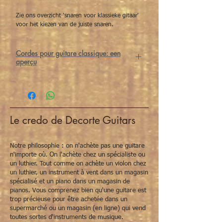
Zie ons overzicht 'snaren voor klassieke gitaar'
voor het kiezen van de juiste snaren.
Cordes pour guitare classique: een
aperçu
De juiste snaren maken een wereld van
verschil voor klassieke gitaristen. Bij het
kiezen van snaren spelen materiaal en
spanning een belangrijke rol.
Voor de
melodiesnaren
(G-b-e’) heb je
Le credo de Decorte Guitars
keuze uit
nylon
(New Cristal)
of
carbon
(Alliance) snaren. Wat
de
bassnaren
(E-A-D) betreft heb je keuze
Notre philosophie : on n'achète pas une guitare
uit
HT Classic
,
Corum
,
Cantiga
en
Cantiga
n'importe où. On l'achète chez un spécialiste ou
premium
snaren.
un luthier. Tout comme on achète un violon chez
un luthier, un instrument à vent dans un magasin
Tot slot heb je per set snaren keuze uit
3
spécialisé et un piano dans un magasin de
soorten spanningen
:
normal tension
,
hard
pianos. Vous comprenez bien qu'une guitare est
tension
of
mixed tension
.
trop précieuse pour être achetée dans un
1. Eerste keuze: welke melodiesnaren (G-b-
supermarché ou un magasin (en ligne) qui vend
e’) wil je gebruiken?
toutes sortes d'instruments de musique.
Alliance (carbon):
geeft een heldere,