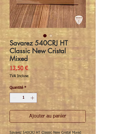
Savarez 540CRJ HT
Classic New Cristal
Mixed
Prix
13,50 €
TVA Incluse
Quantité
*
Ajouter au panier
Savarez 540CRJ HT Classic New Cristal Mixed