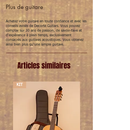
briljante toon met meer projectie en
Plus de guitare
temperament
New Cristal (nylon):
warmer, ronder
geluid met een klassieke, zachte toon
Achetez votre guitare en toute confiance et avec les
conseils avisés de Decorte Guitars. Vous pouvez
2. Tweede keuze: welk type bas-snaren (E-
compter sur 30 ans de passion, de savoir-faire et
A-D) wil je gebruiken?
d'expérience à plein temps, exclusivement
HT Classic bassen:
warme, donkere en
consacrés aux guitares acoustiques. Vous obtenez
klassieke klank
ainsi bien plus qu'une simple guitare.
Corum bassen:
krachtige, heldere en
levendige klank
Cantiga bassen:
rijke, stevige klank, iets
Articles similaires
warmer dan Corum
Cantiga Premium bassen:
subtieler en
meer gedefinieerd dan gewone Cantiga
bassen
KIT
KIT
3. Spanning: normal tension, high tension of
mixed tension?
Normal tension:
gebalanceerde klank,
volume en speelcomfort
High tension:
krachtige klank met meer
volume en dynamiek, speelt iets
zwaarder voor de melodiesnaren.
Mixed tension:
een combinatie van