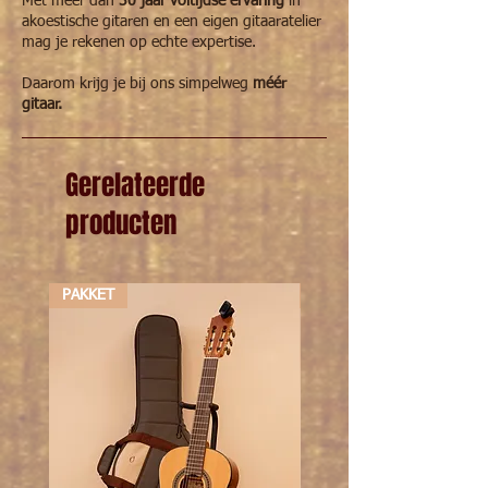
Met meer dan
30 jaar voltijdse ervaring
in
akoestische gitaren en een eigen gitaaratelier
mag je rekenen op echte expertise.
Daarom krijg je bij ons simpelweg
méér
gitaar.
Gerelateerde
producten
PAKKET
PAKKET